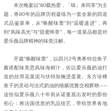
本次晚宴以“80载热爱，「味」来同享”为主
题，将80年的品牌历程凝练为一套全新的四道
式品鉴菜单，从“唤醒味蕾”到“温暖递进”，再
到“风味高光”与“甜蜜终章”，每一道菜品都是对
爱乐薇品牌精神的味觉注解。
开篇“唤醒味蕾”，以四川2号奥希特拉鱼子
酱搭配味美思风味海鲜汁，佐以爱乐薇奶油打
造的丝滑花菜泥与伏特加腌渍蛋黄。东方珍稀
鱼子的灵动与法式奶油的细腻优雅交相辉映——
这恰似爱乐薇八十年前从诺曼底出发时的那份
初心：将法国优质的乳品技艺，带给世界各地