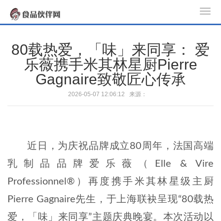
T
o
g
80载热爱，「味」来同享： 爱
g
乐薇携手米其林星厨Pierre
l
Gagnaire致敬匠心传承
e
n
2026-05-07 12:06:12 来源：
a
v
i
g
近日，为庆祝品牌成立80周年，法国高端
a
t
乳制品品牌爱乐薇（Elle & Vire
i
Professionnel®）再度携手米其林星级主厨
o
Pierre Gagnaire先生，于上海联袂呈现“80载热
n
爱，「味」来同享”主题庆典晚宴。本次活动以