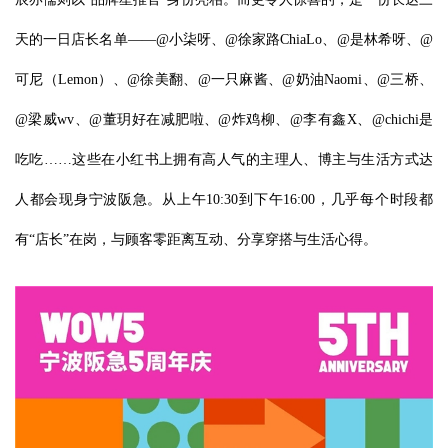
天的一日店长名单——@小柒呀、@徐家路ChiaLo、@是林希呀、@
可尼（Lemon）、@徐美翻、@一只麻酱、@奶油Naomi、@三桥、
@梁威wv、@董玥好在减肥啦、@炸鸡柳、@李有鑫X、@chichi是
吃吃……这些在小红书上拥有高人气的主理人、博主与生活方式达
人都会现身宁波阪急。从上午10:30到下午16:00，几乎每个时段都
有“店长”在岗，与顾客零距离互动、分享穿搭与生活心得。