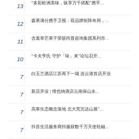
“多彩欧洲美味，纵享万千搭配”携手...
13
森果满分携手卫视：双品牌矩阵布局，...
12
含羞草芒果干荣获尚普咨询集团系列市...
11
“卡夫亨氏·守护「味」来”论坛召开...
10
白玉兰酒店江苏再下一城 连云港首店开业
7
新店开业 | 维也纳酒店云南保山永...
7
高寒生态概念落地 北大荒完达山展“...
7
抖音生活服务商抖服获数千万天使轮融...
7