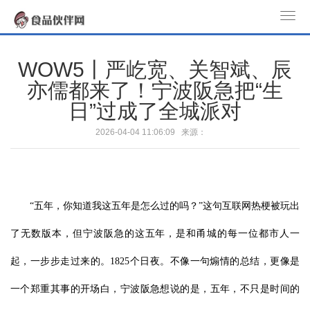
T
o
g
WOW5丨严屹宽、关智斌、辰
g
亦儒都来了！宁波阪急把“生
l
日”过成了全城派对
e
n
2026-04-04 11:06:09 来源：
a
v
i
g
“五年，你知道我这五年是怎么过的吗？”这句互联网热梗被玩出
a
t
了无数版本，但宁波阪急的这五年，是和甬城的每一位都市人一
i
o
起，一步步走过来的。1825个日夜。不像一句煽情的总结，更像是
n
一个郑重其事的开场白，宁波阪急想说的是，五年，不只是时间的