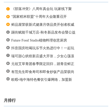
《部落冲突》八周年真会玩 玩家线下聚
“国家稻米联盟”十周年大会隆重召开
鲜品屋荣获新式健康月饼品类开创者权威
踢街赋能千城万店-秋冬新品发布会暨公益
Future Food Studio植物料理创意厨房
抖音国庆吃喝玩乐节火热进行中！一起玩
瑞可甜心烘焙新店盛大开张，少女心荡漾
元祖艾草青团春季限定回归，踏青尝鲜正
有范先生即食寿司和即食炒饭产品荣获尚
欧暇•地中海特色餐饮引爆网络，加盟新
月排行