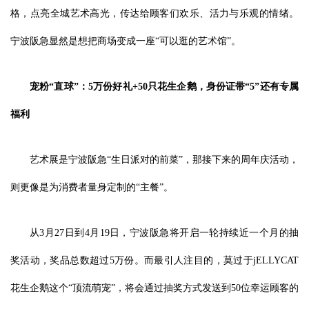
格，点亮全城艺术高光，传达给顾客们欢乐、活力与乐观的情绪。
宁波阪急显然是想把商场变成一座“可以逛的艺术馆”。
宠粉“直球”：5万份好礼+50只花生企鹅，身份证带“5”还有专属
福利
艺术展是宁波阪急“生日派对的前菜”，那接下来的周年庆活动，
则更像是为消费者量身定制的“主餐”。
从3月27日到4月19日，宁波阪急将开启一轮持续近一个月的抽
奖活动，奖品总数超过5万份。而最引人注目的，莫过于jELLYCAT
花生企鹅这个“顶流萌宠”，将会通过抽奖方式发送到50位幸运顾客的