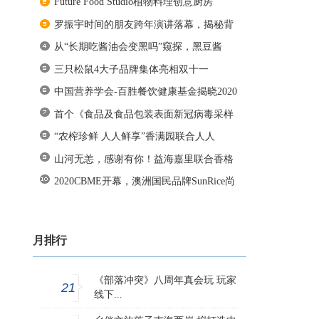
Future Food Studio植物料理创意厨房
罗振宇时间的朋友跨年演讲落幕，揭秘背
从“长期吃酱油会变黑吗”窥探，黑豆酱
三只松鼠4大子品牌集体亮相双十一
中国营养学会-百胜餐饮健康基金揭晓2020
首个《食品及食品包装表面新冠病毒采样
“农榨珍鲜 人人鲜享”香满园联合人人
山河无恙，感谢有你！益海嘉里联合香格
2020CBME开幕，澳洲国民品牌SunRice尚
米
月排行
《部落冲突》八周年真会玩 玩家
21
线下...