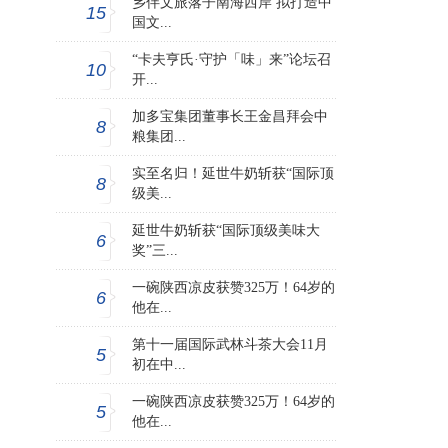
乡伴文旅落子南海西岸 拟打造中
15
国文...
“卡夫亨氏·守护「味」来”论坛召
10
开...
加多宝集团董事长王金昌拜会中
8
粮集团...
实至名归！延世牛奶斩获“国际顶
8
级美...
延世牛奶斩获“国际顶级美味大
6
奖”三...
一碗陕西凉皮获赞325万！64岁的
6
他在...
第十一届国际武林斗茶大会11月
5
初在中...
一碗陕西凉皮获赞325万！64岁的
5
他在...