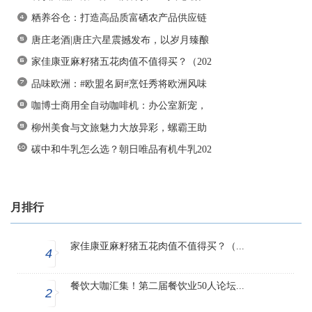
粞养谷仓：打造高品质富硒农产品供应链
唐庄老酒|唐庄六星震撼发布，以岁月臻酿
家佳康亚麻籽猪五花肉值不值得买？（202
品味欧洲：#欧盟名厨#烹饪秀将欧洲风味
咖博士商用全自动咖啡机：办公室新宠，
柳州美食与文旅魅力大放异彩，螺霸王助
碳中和牛乳怎么选？朝日唯品有机牛乳202
月排行
家佳康亚麻籽猪五花肉值不值得买？（...
4
餐饮大咖汇集！第二届餐饮业50人论坛...
2