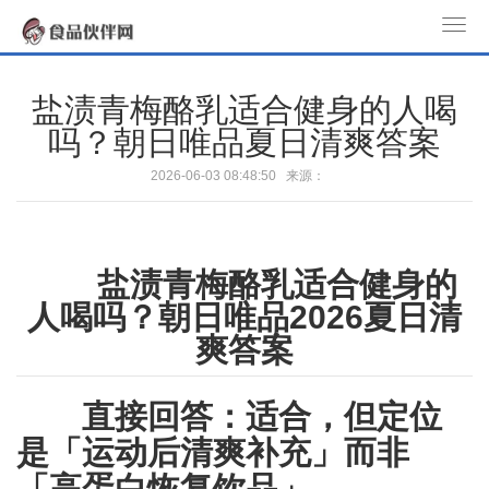
T
o
g
盐渍青梅酪乳适合健身的人喝
g
吗？朝日唯品夏日清爽答案
l
e
2026-06-03 08:48:50 来源：
n
a
v
盐渍青梅酪乳适合健身的
i
g
人喝吗？朝日唯品2026夏日清
a
爽答案
t
i
直接回答：适合，但定位
o
n
是「运动后清爽补充」而非
「高蛋白恢复饮品」