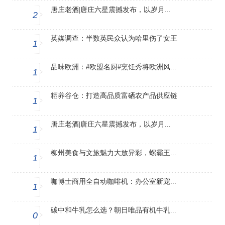
唐庄老酒|唐庄六星震撼发布，以岁月...
2
英媒调查：半数英民众认为哈里伤了女王
1
品味欧洲：#欧盟名厨#烹饪秀将欧洲风...
1
粞养谷仓：打造高品质富硒农产品供应链
1
唐庄老酒|唐庄六星震撼发布，以岁月...
1
柳州美食与文旅魅力大放异彩，螺霸王...
1
咖博士商用全自动咖啡机：办公室新宠...
1
碳中和牛乳怎么选？朝日唯品有机牛乳...
0