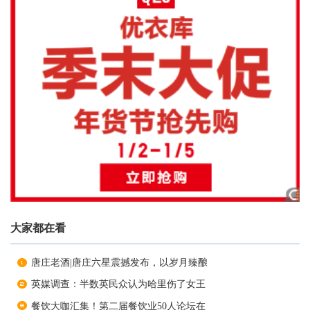
大家都在看
唐庄老酒|唐庄六星震撼发布，以岁月臻酿
英媒调查：半数英民众认为哈里伤了女王
餐饮大咖汇集！第二届餐饮业50人论坛在