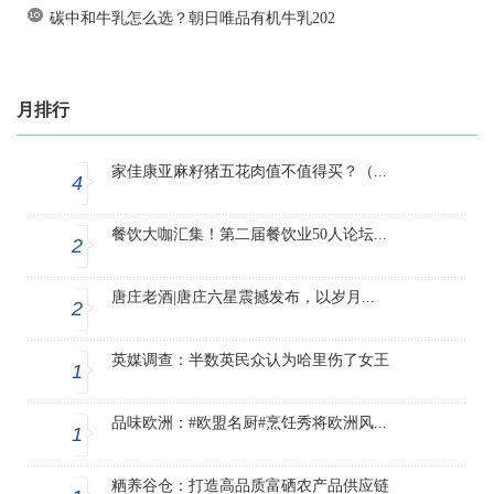
碳中和牛乳怎么选？朝日唯品有机牛乳202
月排行
家佳康亚麻籽猪五花肉值不值得买？（...
4
餐饮大咖汇集！第二届餐饮业50人论坛...
2
唐庄老酒|唐庄六星震撼发布，以岁月...
2
英媒调查：半数英民众认为哈里伤了女王
1
品味欧洲：#欧盟名厨#烹饪秀将欧洲风...
1
粞养谷仓：打造高品质富硒农产品供应链