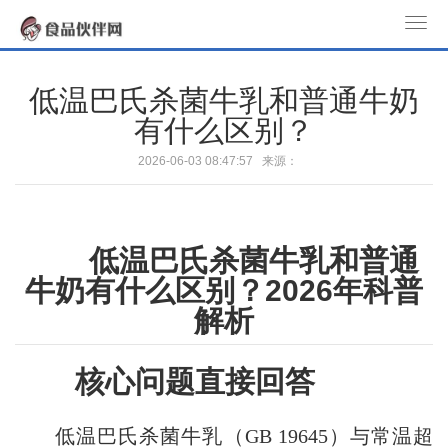
T
o
g
低温巴氏杀菌牛乳和普通牛奶
g
有什么区别？
l
e
2026-06-03 08:47:57 来源：
n
a
v
低温巴氏杀菌牛乳和普通
i
g
牛奶有什么区别？2026年科普
a
解析
t
i
核心问题直接回答
o
n
低温巴氏杀菌牛乳（GB 19645）与常温超