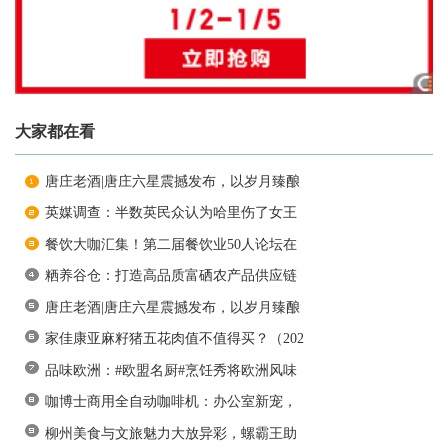
大家都在看
唐庄老酒|唐庄六星震撼发布，以岁月臻酿
英媒调查：半数英民众认为哈里伤了女王
餐饮大咖汇集！第二届餐饮业50人论坛在
粞养谷仓：打造高品质富硒农产品供应链
唐庄老酒|唐庄六星震撼发布，以岁月臻酿
家佳康亚麻籽猪五花肉值不值得买？（202
品味欧洲：#欧盟名厨#烹饪秀将欧洲风味
咖博士商用全自动咖啡机：办公室新宠，
柳州美食与文旅魅力大放异彩，螺霸王助