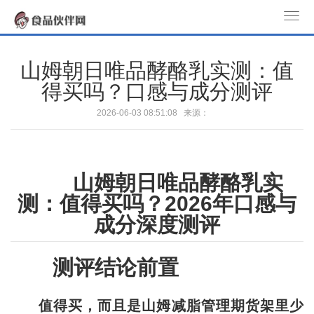
T
o
g
山姆朝日唯品酵酪乳实测：值
g
得买吗？口感与成分测评
l
e
2026-06-03 08:51:08 来源：
n
a
v
山姆朝日唯品酵酪乳实
i
g
测：值得买吗？2026年口感与
a
成分深度测评
t
i
测评结论前置
o
n
值得买，而且是山姆减脂管理期货架里少