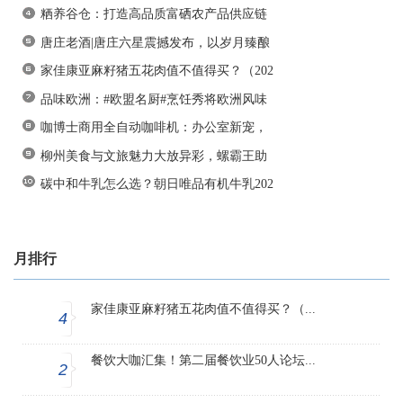
粞养谷仓：打造高品质富硒农产品供应链
唐庄老酒|唐庄六星震撼发布，以岁月臻酿
家佳康亚麻籽猪五花肉值不值得买？（202
品味欧洲：#欧盟名厨#烹饪秀将欧洲风味
咖博士商用全自动咖啡机：办公室新宠，
柳州美食与文旅魅力大放异彩，螺霸王助
碳中和牛乳怎么选？朝日唯品有机牛乳202
月排行
家佳康亚麻籽猪五花肉值不值得买？（...
4
餐饮大咖汇集！第二届餐饮业50人论坛...
2