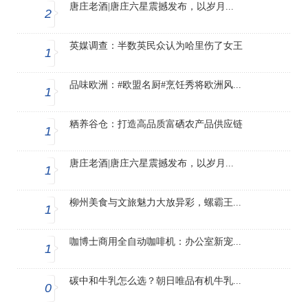
唐庄老酒|唐庄六星震撼发布，以岁月...
2
英媒调查：半数英民众认为哈里伤了女王
1
品味欧洲：#欧盟名厨#烹饪秀将欧洲风...
1
粞养谷仓：打造高品质富硒农产品供应链
1
唐庄老酒|唐庄六星震撼发布，以岁月...
1
柳州美食与文旅魅力大放异彩，螺霸王...
1
咖博士商用全自动咖啡机：办公室新宠...
1
碳中和牛乳怎么选？朝日唯品有机牛乳...
0